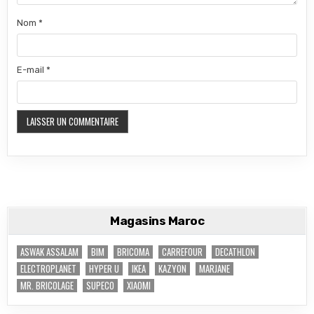
Nom
*
E-mail
*
Magasins Maroc
ASWAK ASSALAM
BIM
BRICOMA
CARREFOUR
DECATHLON
ELECTROPLANET
HYPER U
IKEA
KAZYON
MARJANE
MR. BRICOLAGE
SUPECO
XIAOMI