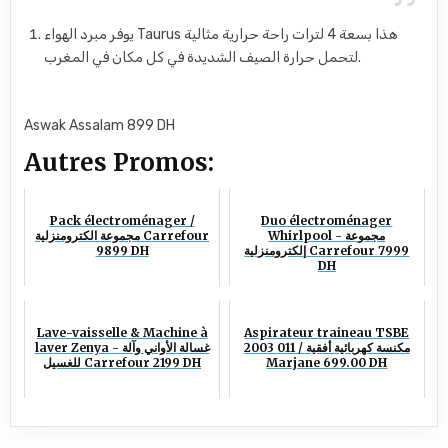
يوفر مبرد الهواء Taurus هذا بسعة 4 لترات راحة حرارية مثالية
لتحمل حرارة الصيف الشديدة في كل مكان في المغرب.
Aswak Assalam 899 DH
Autres Promos:
Pack électroménager /
Duo électroménager
Whirlpool - مجموعة
مجموعة الكترومنزلية Carrefour
9899 DH
إلكترومنزلية Carrefour 7999
DH
Lave-vaisselle & Machine à
Aspirateur traineau TSBE
2003 011 / مكنسة كهربائية أفقية
laver Zenya - غسالة الأواني وآلة
للغسيل Carrefour 2199 DH
Marjane 699.00 DH