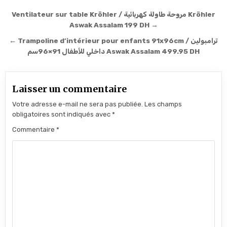
Navigation de l’article
Ventilateur sur table Kröhler / مروحة طاولة كهربائية Kröhler
Aswak Assalam 199 DH →
← Trampoline d’intérieur pour enfants 91x96cm / ترامبولين
داخلي للأطفال 91×96سم Aswak Assalam 499.95 DH
Laisser un commentaire
Votre adresse e-mail ne sera pas publiée.
Les champs
obligatoires sont indiqués avec
*
Commentaire
*