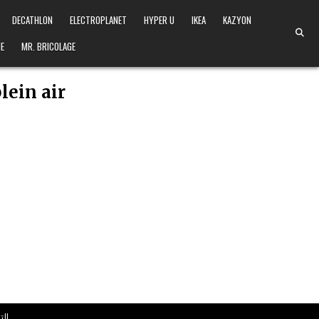
DECATHLON
ELECTROPLANET
HYPER U
IKEA
KAZYON
E
MR. BRICOLAGE
lein air
التخف