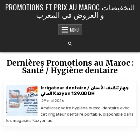
Skip to content
PROMOTIONS ET PRIX AU MAROC التخفيضات
و العروض في المغرب
MENU
Dernières Promotions au Maroc :
Santé / Hygiène dentaire
Irrigateur dentaire / جهاز تنظيف الأسنان
المائي Kazyon 129.00 DH
29 mai 2026
Améliorez votre hygiène bucco-dentaire avec
cet irrigateur dentaire portable, disponible dans
les magasins Kazyon au…