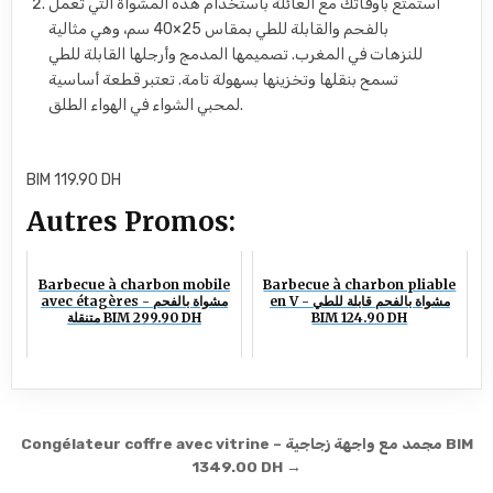
استمتع بأوقاتك مع العائلة باستخدام هذه المشواة التي تعمل
بالفحم والقابلة للطي بمقاس 25×40 سم، وهي مثالية
للنزهات في المغرب. تصميمها المدمج وأرجلها القابلة للطي
تسمح بنقلها وتخزينها بسهولة تامة. تعتبر قطعة أساسية
لمحبي الشواء في الهواء الطلق.
BIM 119.90 DH
Autres Promos:
Barbecue à charbon mobile
Barbecue à charbon pliable
en V - مشواة بالفحم قابلة للطي
avec étagères - مشواة بالفحم
متنقلة BIM 299.90 DH
BIM 124.90 DH
Navigation de l’article
Congélateur coffre avec vitrine – مجمد مع واجهة زجاجية BIM
1349.00 DH →