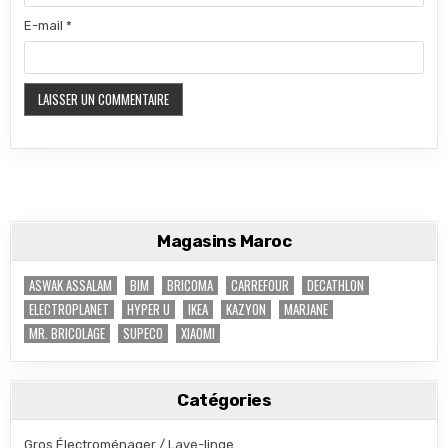
E-mail
*
Magasins Maroc
ASWAK ASSALAM
BIM
BRICOMA
CARREFOUR
DECATHLON
ELECTROPLANET
HYPER U
IKEA
KAZYON
MARJANE
MR. BRICOLAGE
SUPECO
XIAOMI
Catégories
Gros Électroménager / Lave-linge