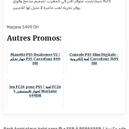
825 جيجابايت، متوفر الآن في المغرب. تصميم مدمج وقوي
يوفر تجربة لعب غامرة لا مثيل لها للاعبين.
Marjane 5499 DH
Autres Promos:
Manette PS5 Dualsense V2 /
Console PS5 Slim Digitale -
لعبة إلكترونية Carrefour 7499
جهاز تحكم PS5 Carrefour 890
DH
DH
Jeu FC26 pour PS5 | لعبة FC26
لجهاز بلايستيشن 5 Marjane
699DH
Pack Aspirateur balai sans fil + FER À REPASSER / طقم مكنسة