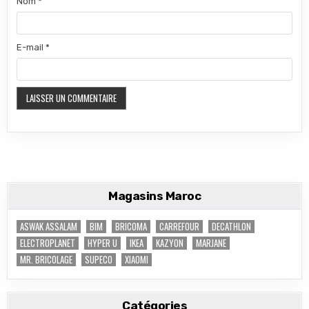
Nom
*
E-mail
*
Magasins Maroc
ASWAK ASSALAM
BIM
BRICOMA
CARREFOUR
DECATHLON
ELECTROPLANET
HYPER U
IKEA
KAZYON
MARJANE
MR. BRICOLAGE
SUPECO
XIAOMI
Catégories