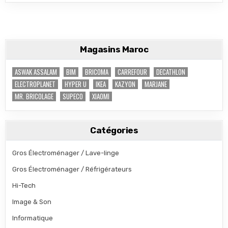
Magasins Maroc
ASWAK ASSALAM
BIM
BRICOMA
CARREFOUR
DECATHLON
ELECTROPLANET
HYPER U
IKEA
KAZYON
MARJANE
MR. BRICOLAGE
SUPECO
XIAOMI
Catégories
Gros Électroménager / Lave-linge
Gros Électroménager / Réfrigérateurs
Hi-Tech
Image & Son
Informatique