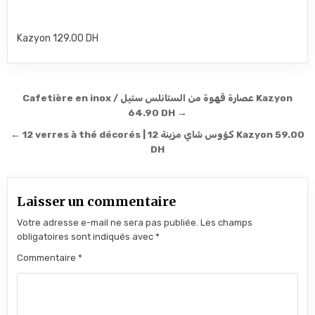
Kazyon 129.00 DH
Navigation de l’article
Cafetière en inox / عصارة قهوة من الستانلس ستيل Kazyon
64.90 DH →
← 12 verres à thé décorés | 12 كؤوس شاي مزينة Kazyon 59.00
DH
Laisser un commentaire
Votre adresse e-mail ne sera pas publiée.
Les champs
obligatoires sont indiqués avec
*
Commentaire
*