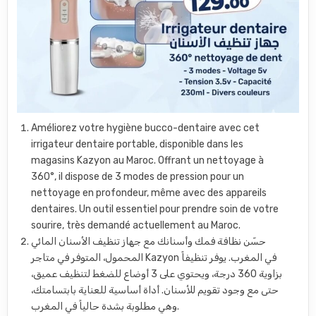
Améliorez votre hygiène bucco-dentaire avec cet
irrigateur dentaire portable, disponible dans les
magasins Kazyon au Maroc. Offrant un nettoyage à
360°, il dispose de 3 modes de pression pour un
nettoyage en profondeur, même avec des appareils
dentaires. Un outil essentiel pour prendre soin de votre
sourire, très demandé actuellement au Maroc.
حسّن نظافة فمك وأسنانك مع جهاز تنظيف الأسنان المائي
المحمول، المتوفر في متاجر Kazyon في المغرب. يوفر تنظيفاً
بزاوية 360 درجة، ويحتوي على 3 أوضاع للضغط لتنظيف عميق،
حتى مع وجود تقويم للأسنان. أداة أساسية للعناية بابتسامتك،
وهي مطلوبة بشدة حالياً في المغرب.