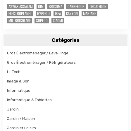
ASWAK ASSALAM
BIM
BRICOMA
CARREFOUR
DECATHLON
ELECTROPLANET
HYPER U
IKEA
KAZYON
MARJANE
MR. BRICOLAGE
SUPECO
XIAOMI
Catégories
Gros Électroménager / Lave-linge
Gros Électroménager / Réfrigérateurs
Hi-Tech
Image & Son
Informatique
Informatique & Tablettes
Jardin
Jardin / Maison
Jardin et Loisirs